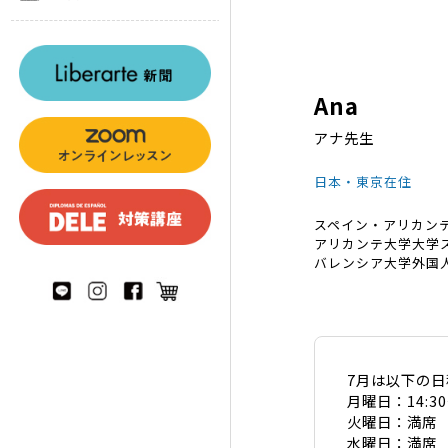
アクセス
お問い合わせ
An
アナ
日本・
スペイ
アリカ
バレン